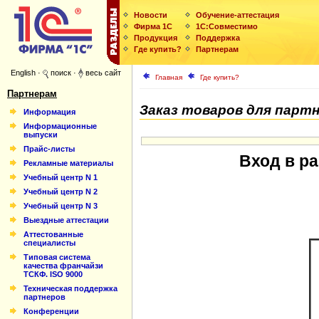
Новости
Обучение-аттестация
Фирма 1С
1С:Совместимо
Продукция
Поддержка
Где купить?
Партнерам
English
·
поиск
·
весь сайт
Главная
Где купить?
Партнерам
Заказ товаров для парт
Информация
Информационные
выпуски
Прайс-листы
Вход в ра
Рекламные материалы
Учебный центр N 1
Учебный центр N 2
Учебный центр N 3
Выездные аттестации
Аттестованные
специалисты
Типовая система
качества франчайзи
ТСКФ. ISO 9000
Техническая поддержка
партнеров
Конференции