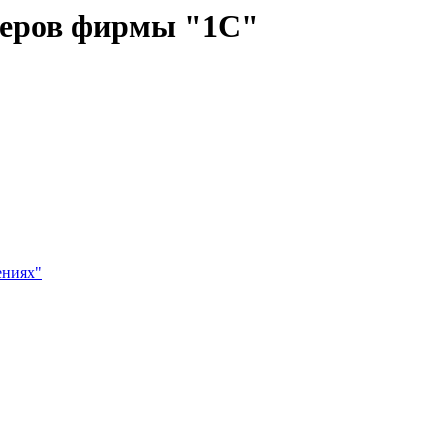
неров фирмы "1С"
ениях"