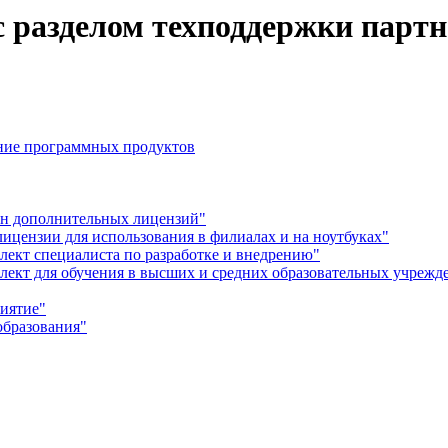
с разделом техподдержки парт
ение программных продуктов
ен дополнительных лицензий"
лицензии для использования в филиалах и на ноутбуках"
лект специалиста по разработке и внедрению"
плект для обучения в высших и средних образовательных учрежд
риятие"
образования"